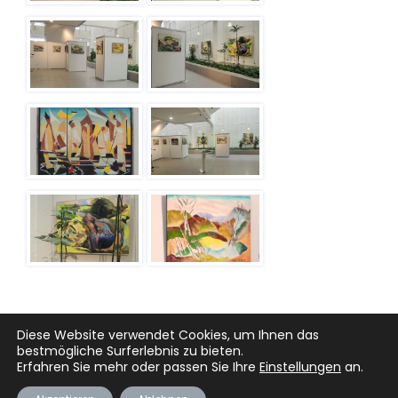
Diese Website verwendet Cookies, um Ihnen das
bestmögliche Surferlebnis zu bieten.
Erfahren Sie mehr oder passen Sie Ihre
Einstellungen
an.
Home
|
Links
|
Kontakt
|
Datenschutzerklärung
|